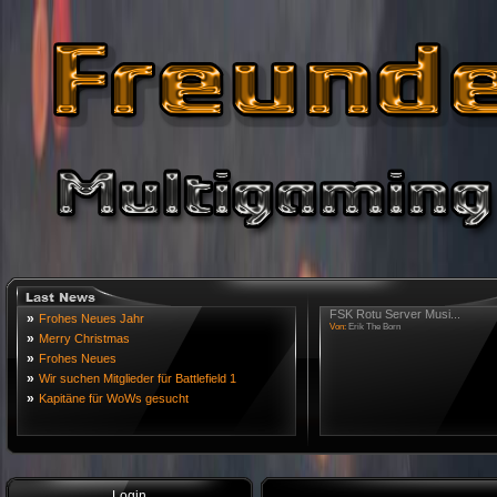
FSK Rotu Server Musi...
»
Frohes Neues Jahr
Von:
Erik The Born
»
Merry Christmas
»
Frohes Neues
»
Wir suchen Mitglieder für Battlefield 1
»
Kapitäne für WoWs gesucht
Login