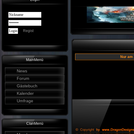
Regist
Nur am 
MainMenü
News
Forum
Gästebuch
Kalender
Umfrage
ClanMenü