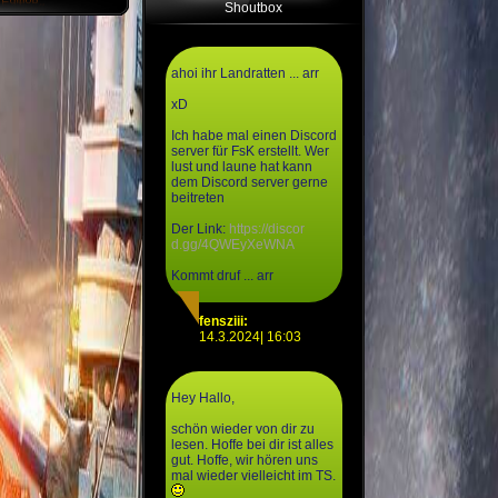
Shoutbox
ahoi ihr Landratten ... arr
xD
Ich habe mal einen Discord
server für FsK erstellt. Wer
lust und laune hat kann
dem Discord server gerne
beitreten
Der Link:
https://discor
d.gg/4QWEyXeWNA
Kommt druf ... arr
fensziii:
14.3.2024| 16:03
Hey Hallo,
schön wieder von dir zu
lesen. Hoffe bei dir ist alles
gut. Hoffe, wir hören uns
mal wieder vielleicht im TS.