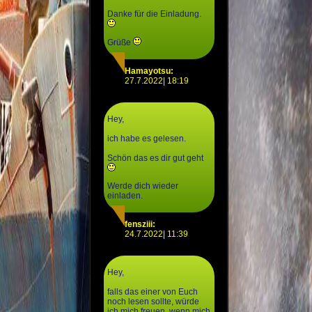
Danke für die Einladung.
Grüße
Hamayotsu:
27.7.2022| 18:19
Hey,
ich habe es gelesen.
Schön das es dir gut geht
Werde dich wieder
einladen.
fensziii:
24.7.2022| 11:39
Hey,
falls das einer von Euch
noch lesen sollte, würde
ich mich freuen, wenn mich