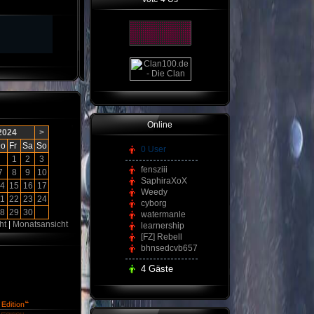
Online
 2024
>
o
Fr
Sa
So
0 User
1
2
3
fensziii
7
8
9
10
SaphiraXoX
4
15
16
17
Weedy
1
22
23
24
cyborg
8
29
30
watermanle
ht
|
Monatsansicht
learnership
[FZ] Rebell
bhnsedcvb657
4 Gäste