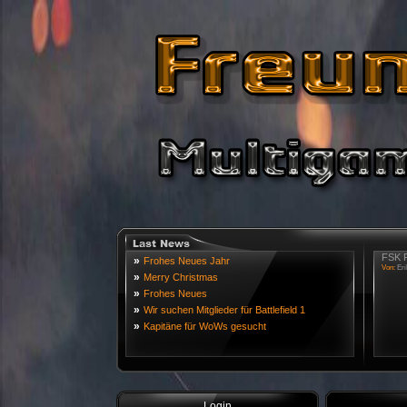
FSK R
»
Frohes Neues Jahr
Von:
Eri
»
Merry Christmas
»
Frohes Neues
»
Wir suchen Mitglieder für Battlefield 1
»
Kapitäne für WoWs gesucht
Login