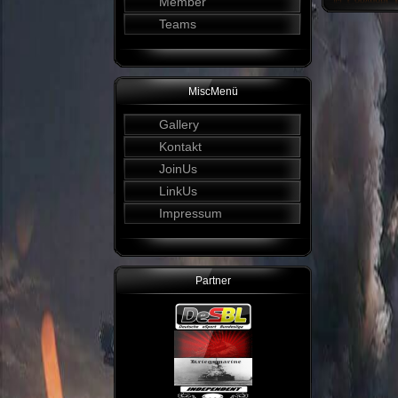
Member
Teams
MiscMenü
Gallery
Kontakt
JoinUs
LinkUs
Impressum
Partner