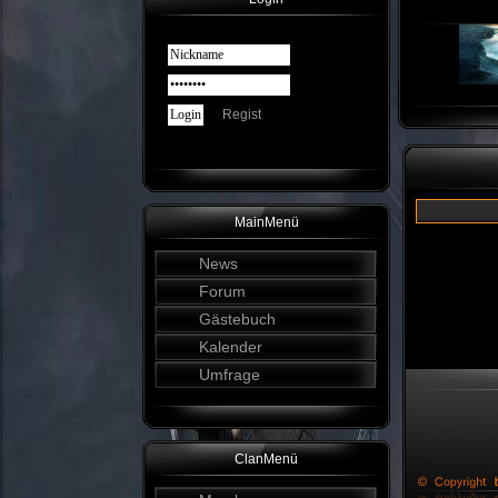
Regist
MainMenü
News
Forum
Gästebuch
Kalender
Umfrage
ClanMenü