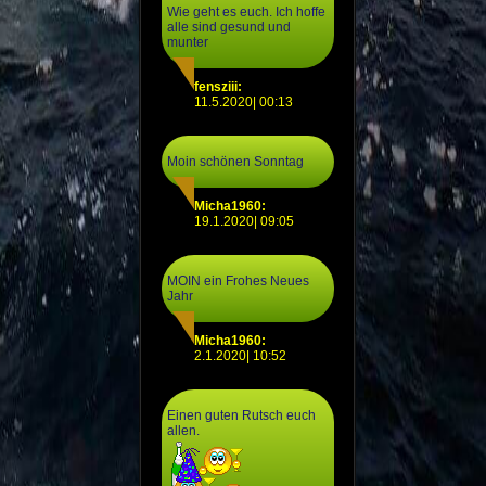
Wie geht es euch. Ich hoffe
alle sind gesund und
munter
fensziii:
11.5.2020| 00:13
Moin schönen Sonntag
Micha1960:
19.1.2020| 09:05
MOIN ein Frohes Neues
Jahr
Micha1960:
2.1.2020| 10:52
Einen guten Rutsch euch
allen.