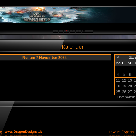
<
1
2
3
4
5
>
Kalender
<
11.
Nur am 7 November 2024
Mo
Di
Mi
D
4
5
6
11
12
13
1
18
19
20
2
25
26
27
2
Listenansic