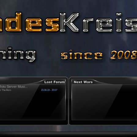
otu Server Musi...
k The Born
15.08.19 - 20:07