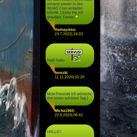
jemand wieder in den
WoWS Clan einladen
könnte. LEider bin ich
draußen. Danke
Hamayotsu:
23.7.2022| 16:03
Halli Hallo
fensziii:
11.11.2020| 02:20
Moin Freunde ich wünsche
llen einen schönen Tag:)
Micha1960:
22.6.2020| 06:42
HALLO !