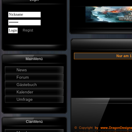
Regist
Nur am 
MainMenü
News
Forum
Gästebuch
Kalender
Umfrage
ClanMenü