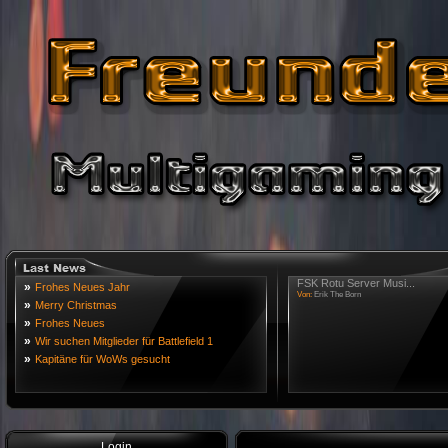
FSK Rotu Server Musi...
»
Frohes Neues Jahr
Von:
Erik The Born
»
Merry Christmas
»
Frohes Neues
»
Wir suchen Mitglieder für Battlefield 1
»
Kapitäne für WoWs gesucht
Login