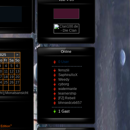
Online
2025
>
o
Fr
Sa
So
0 User
3
4
5
6
fensziii
0
11
12
13
SaphiraXoX
7
18
19
20
Weedy
4
25
26
27
cyborg
watermanle
ht
|
Monatsansicht
learnership
[FZ] Rebell
bhnsedcvb657
1 Gast