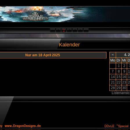
<
1
2
3
4
5
>
Kalender
<
4. 
Nur am 18 April 2025
Mo
Di
Mi
D
1
2
7
8
9
1
14
15
16
1
21
22
23
2
28
29
30
Listenansic