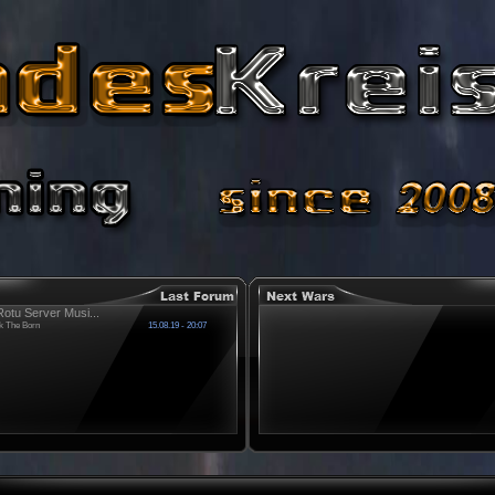
otu Server Musi...
k The Born
15.08.19 - 20:07