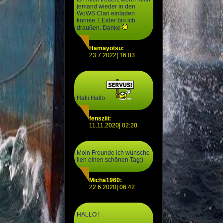
jemand wieder in den
WoWS Clan einladen
könnte. LEider bin ich
draußen. Danke
Hamayotsu:
23.7.2022| 16:03
Halli Hallo
fensziii:
11.11.2020| 02:20
Moin Freunde ich wünsche
llen einen schönen Tag:)
Micha1960:
22.6.2020| 06:42
HALLO !