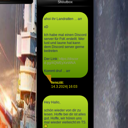
Shoutbox
ahoi ihr Landratten ... arr
xD
Ich habe mal einen Discord
server für FsK erstellt. Wer
lust und laune hat kann
dem Discord server gerne
beitreten
Der Link:
https://discor
d.gg/4QWEyXeWNA
Kommt druf ... arr
fensziii:
14.3.2024| 16:03
Hey Hallo,
schön wieder von dir zu
lesen. Hoffe bei dir ist alles
gut. Hoffe, wir hören uns
mal wieder vielleicht im TS.