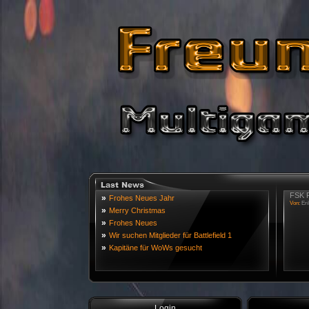
FSK R
»
Frohes Neues Jahr
Von:
Eri
»
Merry Christmas
»
Frohes Neues
»
Wir suchen Mitglieder für Battlefield 1
»
Kapitäne für WoWs gesucht
Login