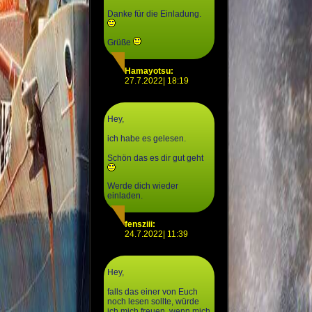
Danke für die Einladung.
Grüße
Hamayotsu:
27.7.2022| 18:19
Hey,
ich habe es gelesen.
Schön das es dir gut geht
Werde dich wieder
einladen.
fensziii:
24.7.2022| 11:39
Hey,
falls das einer von Euch
noch lesen sollte, würde
ich mich freuen, wenn mich