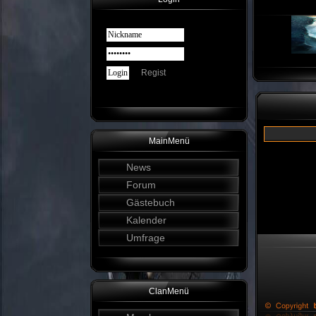
Regist
MainMenü
News
Forum
Gästebuch
Kalender
Umfrage
ClanMenü