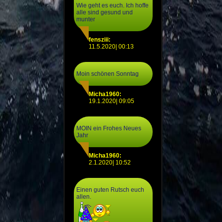
Wie geht es euch. Ich hoffe
alle sind gesund und
munter
fensziii:
11.5.2020| 00:13
Moin schönen Sonntag
Micha1960:
19.1.2020| 09:05
MOIN ein Frohes Neues
Jahr
Micha1960:
2.1.2020| 10:52
Einen guten Rutsch euch
allen.