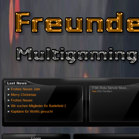
FSK Rotu Server Musi...
»
Frohes Neues Jahr
Von:
Erik The Born
»
Merry Christmas
»
Frohes Neues
»
Wir suchen Mitglieder für Battlefield 1
»
Kapitäne für WoWs gesucht
Login