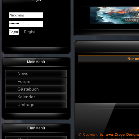
Regist
Nur am
MainMenü
News
Forum
Gästebuch
Kalender
Umfrage
ClanMenü