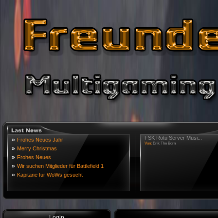
FSK Rotu Server Musi...
»
Frohes Neues Jahr
Von:
Erik The Born
»
Merry Christmas
»
Frohes Neues
»
Wir suchen Mitglieder für Battlefield 1
»
Kapitäne für WoWs gesucht
Login