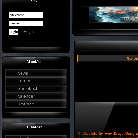
Regist
Nur am
MainMenü
News
Forum
Gästebuch
Kalender
Umfrage
ClanMenü