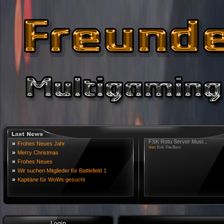
FSK Rotu Server Musi...
»
Frohes Neues Jahr
Von:
Erik The Born
»
Merry Christmas
»
Frohes Neues
»
Wir suchen Mitglieder für Battlefield 1
»
Kapitäne für WoWs gesucht
Login