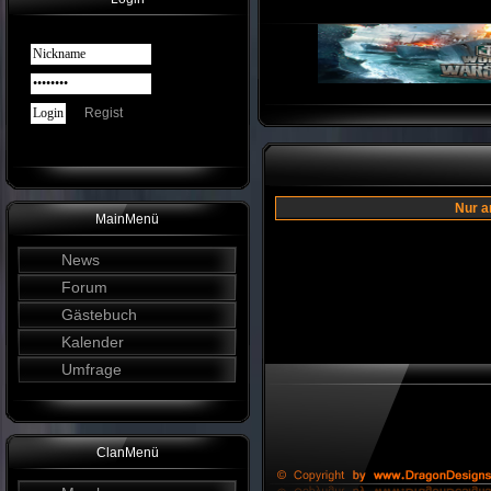
Regist
Nur a
MainMenü
News
Forum
Gästebuch
Kalender
Umfrage
ClanMenü