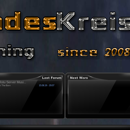
otu Server Musi...
k The Born
15.08.19 - 20:07