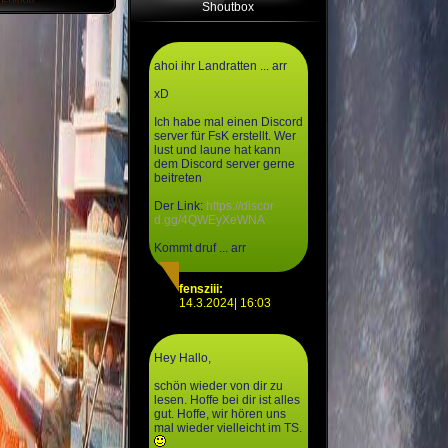
Shoutbox
ahoi ihr Landratten ... arr
xD
Ich habe mal einen Discord
server für FsK erstellt. Wer
lust und laune hat kann
dem Discord server gerne
beitreten
Der Link:
https://discor
d.gg/4QWEyXeWNA
Kommt druf ... arr
fensziii:
14.3.2024| 16:03
Hey Hallo,
schön wieder von dir zu
lesen. Hoffe bei dir ist alles
gut. Hoffe, wir hören uns
mal wieder vielleicht im TS.