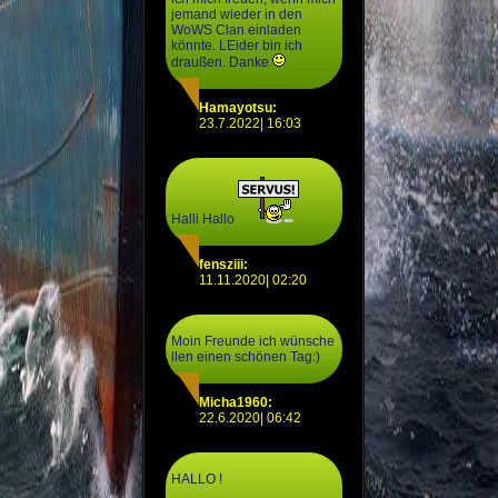
jemand wieder in den
WoWS Clan einladen
könnte. LEider bin ich
draußen. Danke
Hamayotsu:
23.7.2022| 16:03
Halli Hallo
fensziii:
11.11.2020| 02:20
Moin Freunde ich wünsche
llen einen schönen Tag:)
Micha1960:
22.6.2020| 06:42
HALLO !