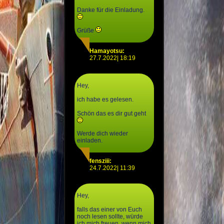
Danke für die Einladung.
Grüße
Hamayotsu:
27.7.2022| 18:19
Hey,
ich habe es gelesen.
Schön das es dir gut geht
Werde dich wieder
einladen.
fensziii:
24.7.2022| 11:39
Hey,
falls das einer von Euch
noch lesen sollte, würde
ich mich freuen, wenn mich