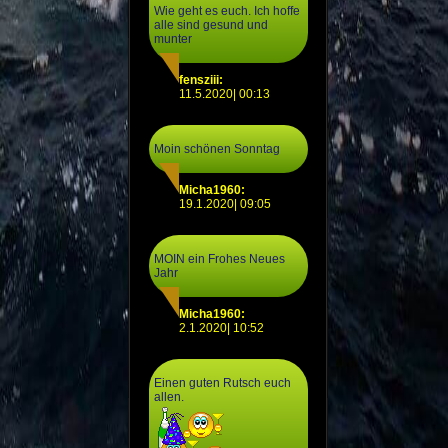
Wie geht es euch. Ich hoffe
alle sind gesund und
munter
fensziii:
11.5.2020| 00:13
Moin schönen Sonntag
Micha1960:
19.1.2020| 09:05
MOIN ein Frohes Neues
Jahr
Micha1960:
2.1.2020| 10:52
Einen guten Rutsch euch
allen.