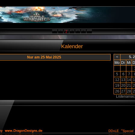
<
1
2
3
4
5
>
Kalender
<
5. 
Nur am 25 Mai 2025
Mo
Di
Mi
D
5
6
7
12
13
14
1
19
20
21
2
26
27
28
2
Listenansic