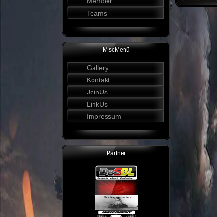
Member
Teams
MiscMenü
Gallery
Kontakt
JoinUs
LinkUs
Impressum
Partner