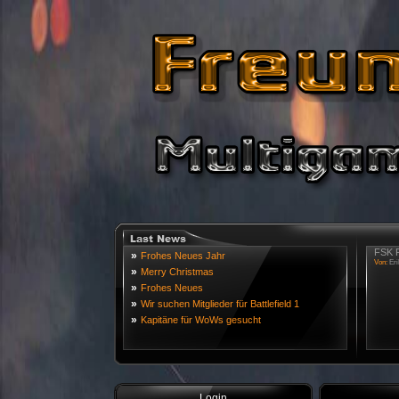
FSK R
»
Frohes Neues Jahr
Von:
Eri
»
Merry Christmas
»
Frohes Neues
»
Wir suchen Mitglieder für Battlefield 1
»
Kapitäne für WoWs gesucht
Login