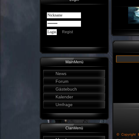
Regist
MainMenü
News
Forum
Gästebuch
Kalender
Umfrage
ClanMenü