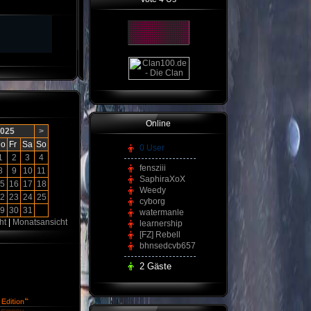
Online
2025
>
o
Fr
Sa
So
0 User
1
2
3
4
fensziii
8
9
10
11
SaphiraXoX
5
16
17
18
Weedy
2
23
24
25
cyborg
9
30
31
watermanle
ht
|
Monatsansicht
learnership
[FZ] Rebell
bhnsedcvb657
2 Gäste