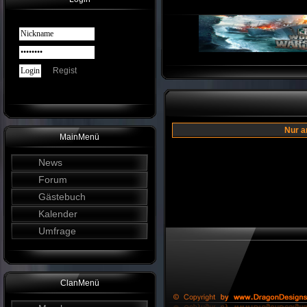
Regist
Nur a
MainMenü
News
Forum
Gästebuch
Kalender
Umfrage
ClanMenü