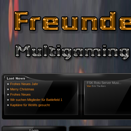
FSK Rotu Server Musi...
»
Frohes Neues Jahr
Von:
Erik The Born
»
Merry Christmas
»
Frohes Neues
»
Wir suchen Mitglieder für Battlefield 1
»
Kapitäne für WoWs gesucht
Login