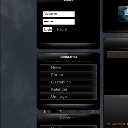
Regist
MainMenü
News
Forum
Gästebuch
Kalender
Umfrage
ClanMenü