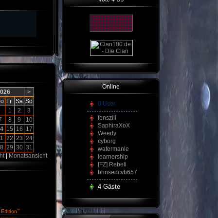
Online
2026
>
o
Fr
Sa
So
0 User
1
2
3
fensziii
7
8
9
10
SaphiraXoX
4
15
16
17
Weedy
1
22
23
24
cyborg
8
29
30
31
watermanle
ht
|
Monatsansicht
learnership
[FZ] Rebell
bhnsedcvb657
4 Gäste