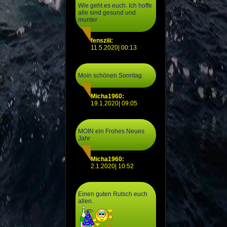
Wie geht es euch. Ich hoffe
alle sind gesund und
munter
fensziii:
11.5.2020| 00:13
Moin schönen Sonntag
Micha1960:
19.1.2020| 09:05
MOIN ein Frohes Neues
Jahr
Micha1960:
2.1.2020| 10:52
Einen guten Rutsch euch
allen.