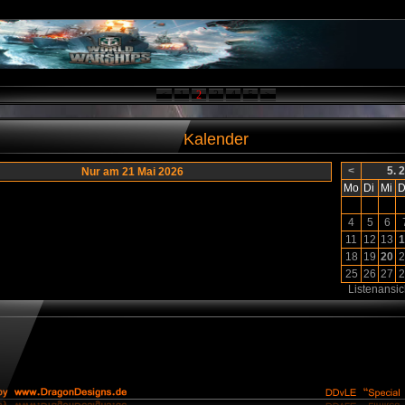
<
1
2
3
4
5
>
Kalender
<
5. 
Nur am 21 Mai 2026
Mo
Di
Mi
D
4
5
6
11
12
13
1
18
19
20
2
25
26
27
2
Listenansic