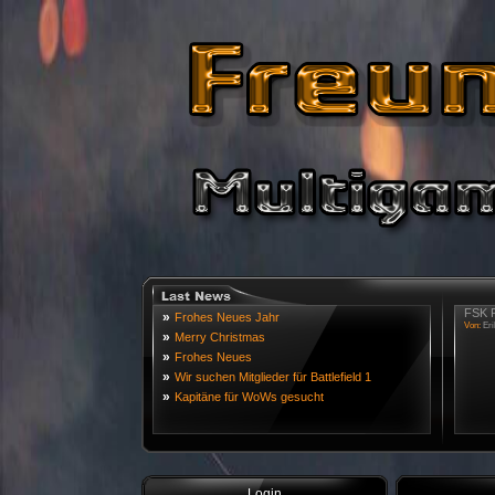
FSK R
»
Frohes Neues Jahr
Von:
Eri
»
Merry Christmas
»
Frohes Neues
»
Wir suchen Mitglieder für Battlefield 1
»
Kapitäne für WoWs gesucht
Login