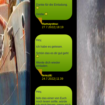
Danke für die Einladung.
Grüße
Hamayotsu:
27.7.2022| 18:19
Hey,
ich habe es gelesen.
Schön das es dir gut geht
Werde dich wieder
einladen.
fensziii:
24.7.2022| 11:39
Hey,
falls das einer von Euch
noch lesen sollte, würde
ich mich freuen, wenn mich