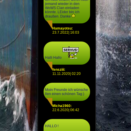
jemand wieder in den
WoWS Clan einladen
könnte. LEider bin ich
draußen. Danke
Hamayotsu:
23.7.2022| 16:03
Halli Hallo
fensziii:
11.11.2020| 02:20
Moin Freunde ich wünsche
llen einen schönen Tag:)
Micha1960:
22.6.2020| 06:42
HALLO !