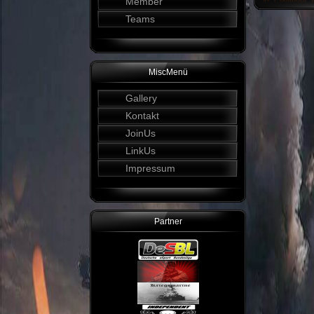
Member
Teams
MiscMenü
Gallery
Kontakt
JoinUs
LinkUs
Impressum
Partner