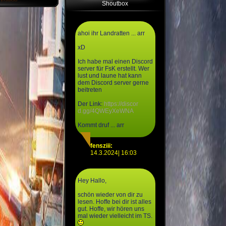
Shoutbox
ahoi ihr Landratten ... arr
xD
Ich habe mal einen Discord
server für FsK erstellt. Wer
lust und laune hat kann
dem Discord server gerne
beitreten
Der Link:
https://discor
d.gg/4QWEyXeWNA
Kommt druf ... arr
fensziii:
14.3.2024| 16:03
Hey Hallo,
schön wieder von dir zu
lesen. Hoffe bei dir ist alles
gut. Hoffe, wir hören uns
mal wieder vielleicht im TS.