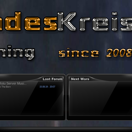
otu Server Musi...
k The Born
15.08.19 - 20:07