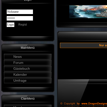
Regist
Nur a
MainMenü
News
Forum
Gästebuch
Kalender
Umfrage
ClanMenü