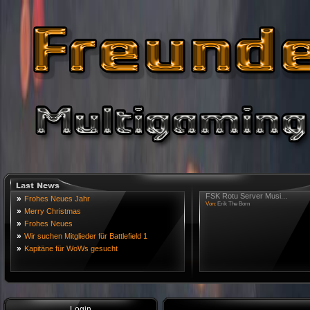
FSK Rotu Server Musi...
»
Frohes Neues Jahr
Von:
Erik The Born
»
Merry Christmas
»
Frohes Neues
»
Wir suchen Mitglieder für Battlefield 1
»
Kapitäne für WoWs gesucht
Login