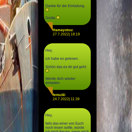
Danke für die Einladung.
Grüße
Hamayotsu:
27.7.2022| 18:19
Hey,
ich habe es gelesen.
Schön das es dir gut geht
Werde dich wieder
einladen.
fensziii:
24.7.2022| 11:39
Hey,
falls das einer von Euch
noch lesen sollte, würde
ich mich freuen, wenn mich