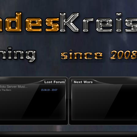
otu Server Musi...
k The Born
15.08.19 - 20:07