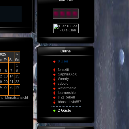
Online
2025
>
o
Fr
Sa
So
0 User
1
fensziii
5
6
7
8
SaphiraXoX
2
13
14
15
Weedy
9
20
21
22
cyborg
6
27
28
29
watermanle
learnership
[FZ] Rebell
ht
|
Monatsansicht
bhnsedcvb657
2 Gäste