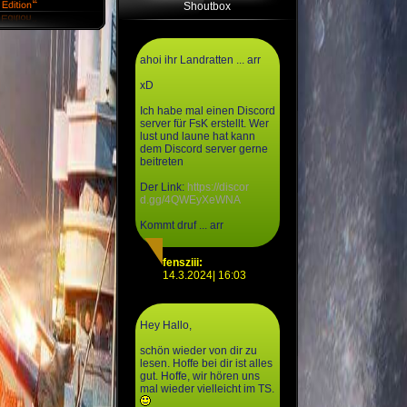
Shoutbox
ahoi ihr Landratten ... arr
xD
Ich habe mal einen Discord
server für FsK erstellt. Wer
lust und laune hat kann
dem Discord server gerne
beitreten
Der Link:
https://discor
d.gg/4QWEyXeWNA
Kommt druf ... arr
fensziii:
14.3.2024| 16:03
Hey Hallo,
schön wieder von dir zu
lesen. Hoffe bei dir ist alles
gut. Hoffe, wir hören uns
mal wieder vielleicht im TS.