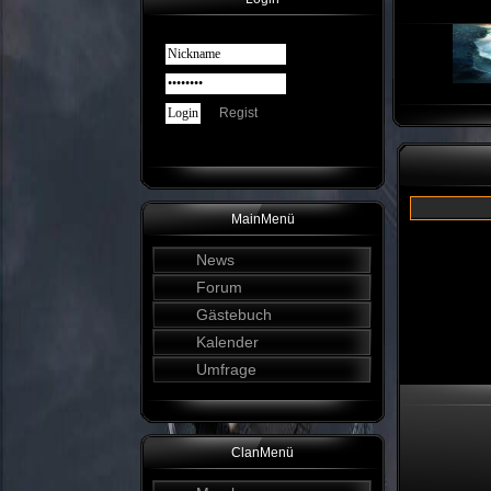
Regist
MainMenü
News
Forum
Gästebuch
Kalender
Umfrage
ClanMenü