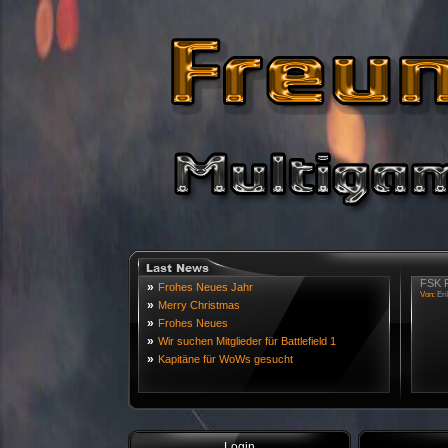
FSK R
»
Frohes Neues Jahr
Von:
Eri
»
Merry Christmas
»
Frohes Neues
»
Wir suchen Mitglieder für Battlefield 1
»
Kapitäne für WoWs gesucht
Login