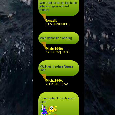
Wie geht es euch. Ich hoffe
alle sind gesund und
munter
fensziii:
11.5.2020| 00:13
Moin schönen Sonntag
Micha1960:
19.1.2020| 09:05
MOIN ein Frohes Neues
Jahr
Micha1960:
2.1.2020| 10:52
Einen guten Rutsch euch
allen.