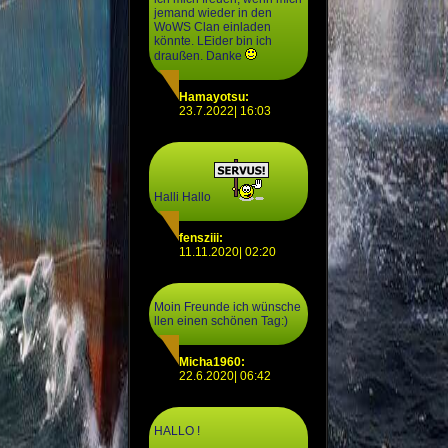
jemand wieder in den
WoWS Clan einladen
könnte. LEider bin ich
draußen. Danke
Hamayotsu:
23.7.2022| 16:03
Halli Hallo
fensziii:
11.11.2020| 02:20
Moin Freunde ich wünsche
llen einen schönen Tag:)
Micha1960:
22.6.2020| 06:42
HALLO !