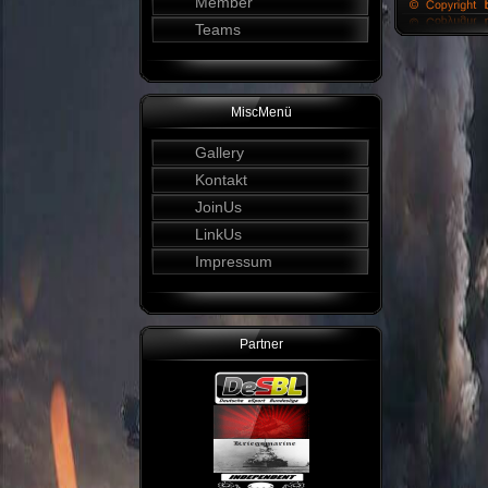
Member
Teams
MiscMenü
Gallery
Kontakt
JoinUs
LinkUs
Impressum
Partner