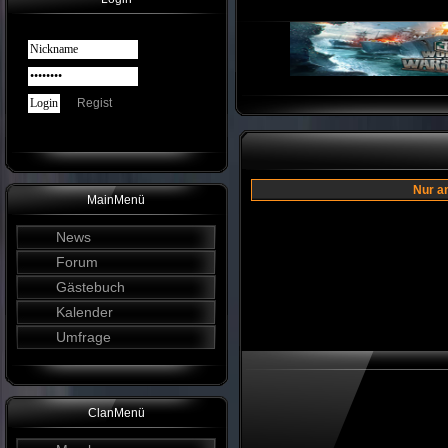
Regist
Nur a
MainMenü
News
Forum
Gästebuch
Kalender
Umfrage
ClanMenü