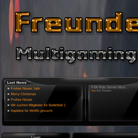
FSK Rotu Server Musi...
»
Frohes Neues Jahr
Von:
Erik The Born
»
Merry Christmas
»
Frohes Neues
»
Wir suchen Mitglieder für Battlefield 1
»
Kapitäne für WoWs gesucht
Login