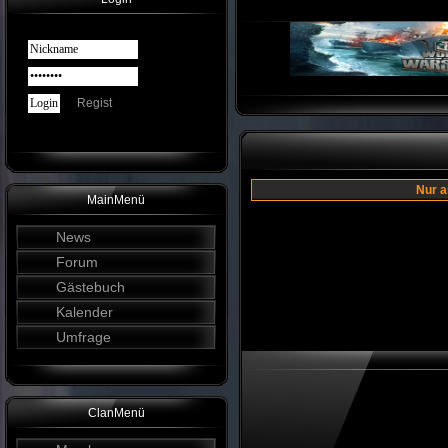
Regist
Nur a
MainMenü
News
Forum
Gästebuch
Kalender
Umfrage
ClanMenü