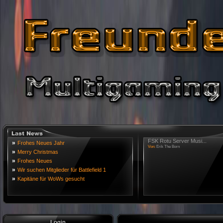
FSK Rotu Server Musi...
»
Frohes Neues Jahr
Von:
Erik The Born
»
Merry Christmas
»
Frohes Neues
»
Wir suchen Mitglieder für Battlefield 1
»
Kapitäne für WoWs gesucht
Login