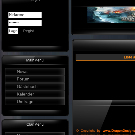
Regist
Liste 
MainMenü
News
Forum
Gästebuch
Kalender
Umfrage
ClanMenü