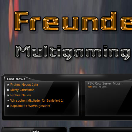
FSK Rotu Server Musi...
»
Frohes Neues Jahr
Von:
Erik The Born
»
Merry Christmas
»
Frohes Neues
»
Wir suchen Mitglieder für Battlefield 1
»
Kapitäne für WoWs gesucht
Login