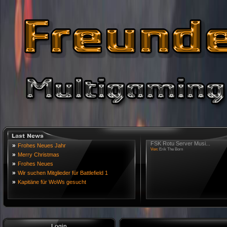
FSK Rotu Server Musi...
»
Frohes Neues Jahr
Von:
Erik The Born
»
Merry Christmas
»
Frohes Neues
»
Wir suchen Mitglieder für Battlefield 1
»
Kapitäne für WoWs gesucht
Login