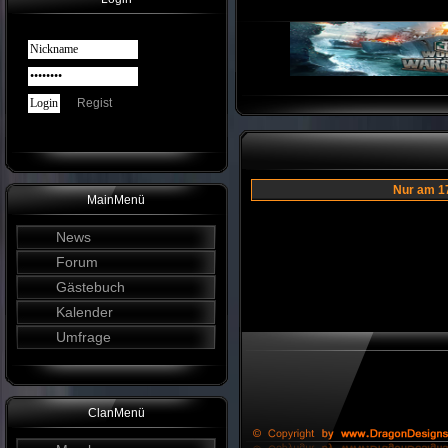
Regist
Nur am 1
MainMenü
News
Forum
Gästebuch
Kalender
Umfrage
ClanMenü