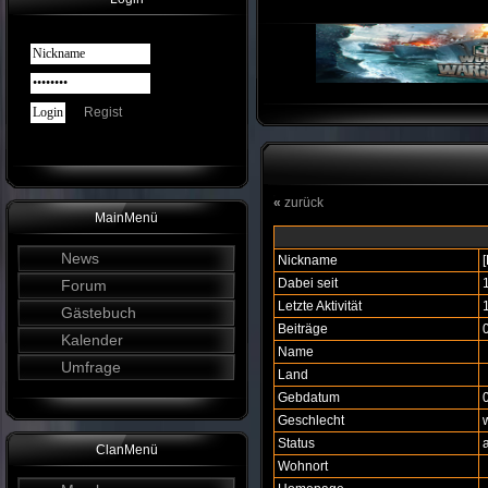
Regist
«
zurück
MainMenü
News
Nickname
Dabei seit
Forum
Letzte Aktivität
Gästebuch
Beiträge
Kalender
Name
Umfrage
Land
Gebdatum
Geschlecht
Status
a
ClanMenü
Wohnort