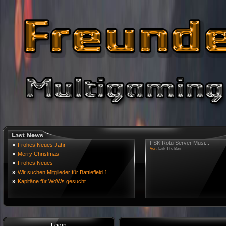
FSK Rotu Server Musi...
»
Frohes Neues Jahr
Von:
Erik The Born
»
Merry Christmas
»
Frohes Neues
»
Wir suchen Mitglieder für Battlefield 1
»
Kapitäne für WoWs gesucht
Login