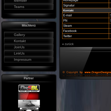
Member
Homepage
Signatur
Teams
Kontakt
E-mail
PN
MiscMenü
Steam
Facebook
Gallery
Twitter
Kontakt
«
zurück
JoinUs
LinkUs
Impressum
Partner