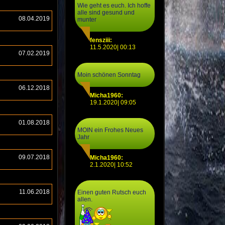
Wie geht es euch. Ich hoffe
alle sind gesund und
08.04.2019
munter
fensziii:
11.5.2020| 00:13
07.02.2019
Moin schönen Sonntag
06.12.2018
Micha1960:
19.1.2020| 09:05
01.08.2018
MOIN ein Frohes Neues
Jahr
09.07.2018
Micha1960:
2.1.2020| 10:52
11.06.2018
Einen guten Rutsch euch
allen.