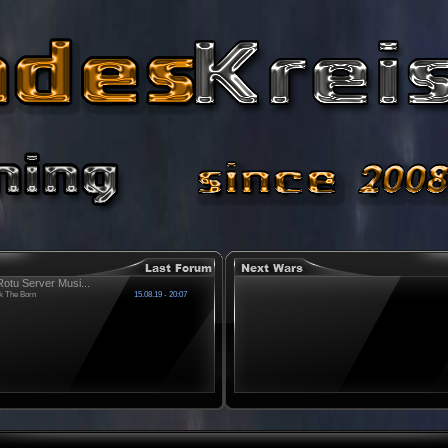
otu Server Musi...
k The Born
15.08.19 - 20:07