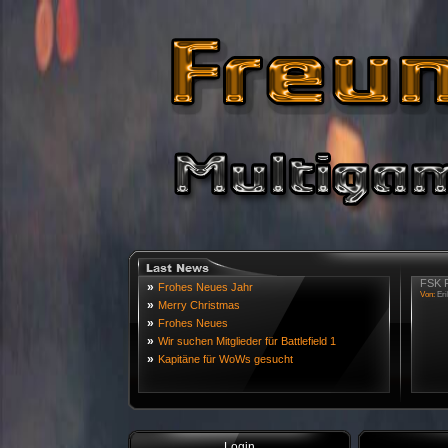
FSK R
»
Frohes Neues Jahr
Von:
Eri
»
Merry Christmas
»
Frohes Neues
»
Wir suchen Mitglieder für Battlefield 1
»
Kapitäne für WoWs gesucht
Login