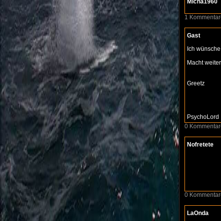
Micha1960
1 Kommentar
Gast
Ich wünsche 
Macht weite
Greetz
PsychoLord
0 Kommentar
Nofretete
0 Kommentar
LaOnda