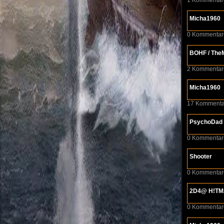
1 Kommentar
Micha1960
0 Kommentar
BOHF / The
2 Kommentar
Micha1960
17 Kommenta
PsychoDad
0 Kommentar
Shooter
0 Kommentar
2D4@ H!T
0 Kommentar