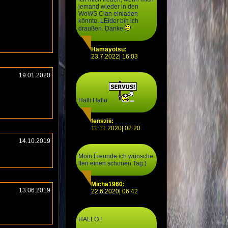
jemand wieder in den
WoWS Clan einladen
könnte. LEider bin ich
draußen. Danke
Hamayotsu:
23.7.2022| 16:03
19.01.2020
Halli Hallo
fensziii:
11.11.2020| 02:20
14.10.2019
Moin Freunde ich wünsche
llen einen schönen Tag:)
Micha1960:
13.06.2019
22.6.2020| 06:42
HALLO !