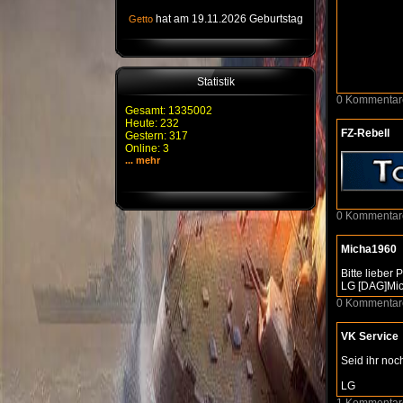
hat am 19.11.2026 Geburtstag
Getto
Statistik
0 Kommentar
Gesamt: 1335002
Heute: 232
FZ-Rebell
Gestern: 317
Online: 3
... mehr
0 Kommentar
Micha1960
Bitte lieber 
LG [DAG]Mi
0 Kommentar
VK Service
Seid ihr noch
LG