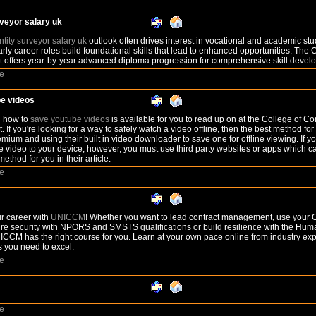
rveyor salary uk
tity surveyor salary uk
outlook often drives interest in vocational and academic stud
arly career roles build foundational skills that lead to enhanced opportunities. The 
offers year-by-year advanced diploma progression for comprehensive skill devel
e
e videos
n how to
save youtube videos
is available for you to read up on at the College of Co
f you're looking for a way to safely watch a video offline, then the best method for
ium and using their built in video downloader to save one for offline viewing. If yo
 video to your device, however, you must use third party websites or apps which ca
method for you in their article.
e
r career with
UNICCM
! Whether you want to lead contract management, use your 
re security with NPORS and SMSTS qualifications or build resilience with the Hum
CCM has the right course for you. Learn at your own pace online from industry exp
ns you need to excel.
e
e