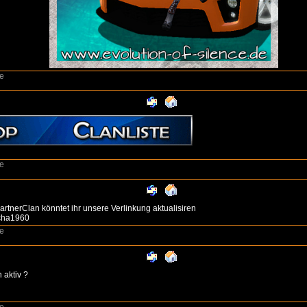
e
e
PartnerClan könntet ihr unsere Verlinkung aktualisiren
cha1960
e
 aktiv ?