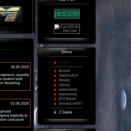
Online
0 User
30.06.2026
fensziii
engineers, quantity
SaphiraXoX
 a modern built
Weedy
ion Modelling
cyborg
watermanle
learnership
[FZ] Rebell
02.06.2026
bhnsedcvb657
cognized
2 Gäste
gned explicitly to
sive curriculum