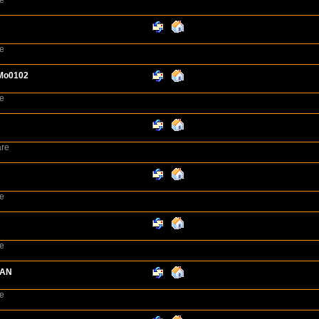
e
e
Mo0102
e
re
e
e
MAN
e