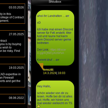
Shoutbox
03.03.2026
y in this
ahoi ihr Landratten ... arr
College of Contract
opment.
xD
Ich habe mal einen Discord
server für FsK erstellt. Wer
27.05.2025
lust und laune hat kann
dem Discord server gerne
ntract
beitreten
 you is by buying
u wish to
Der Link:
https://discor
n be risky. Find
d.gg/4QWEyXeWNA
Kommt druf ... arr
19.03.2025
fensziii:
14.3.2024| 16:03
CAD expertise in
an Firewall
erts and get the
Hey Hallo,
schön wieder von dir zu
lesen. Hoffe bei dir ist alles
08.06.2022
gut. Hoffe, wir hören uns
mal wieder vielleicht im TS.