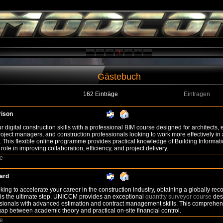
<
1
2
3
4
5
>
Gästebuch
162 Einträge
Eintragen
rison
 digital construction skills with a professional BIM course designed for architects, 
roject managers, and construction professionals looking to work more effectively in
 This flexible online programme provides practical knowledge of Building Informat
 role in improving collaboration, efficiency, and project delivery.
e
ard
oking to accelerate your career in the construction industry, obtaining a globally re
n is the ultimate step. UNICCM provides an exceptional
quantity surveyor course
desi
sionals with advanced estimation and contract management skills. This comprehen
gap between academic theory and practical on-site financial control.
e