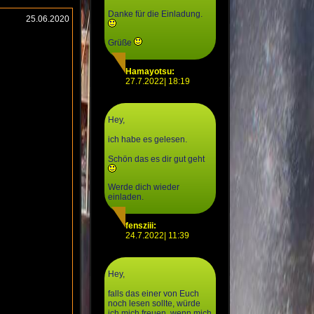
Danke für die Einladung.
25.06.2020
Grüße
Hamayotsu:
27.7.2022| 18:19
Hey,
ich habe es gelesen.
Schön das es dir gut geht
Werde dich wieder
einladen.
fensziii:
24.7.2022| 11:39
Hey,
falls das einer von Euch
noch lesen sollte, würde
ich mich freuen, wenn mich