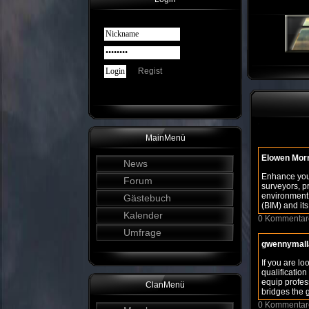
Regist
MainMenü
Elowen Mor
News
Enhance your
Forum
surveyors, p
environment.
Gästebuch
(BIM) and its
Kalender
0 Kommentar
Umfrage
gwennymall
If you are lo
qualificatio
equip profes
ClanMenü
bridges the 
0 Kommentar