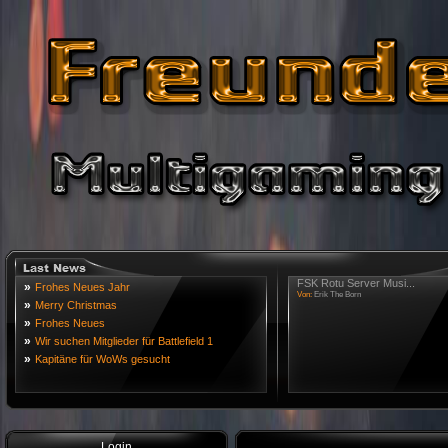
FSK Rotu Server Musi...
»
Frohes Neues Jahr
Von:
Erik The Born
»
Merry Christmas
»
Frohes Neues
»
Wir suchen Mitglieder für Battlefield 1
»
Kapitäne für WoWs gesucht
Login