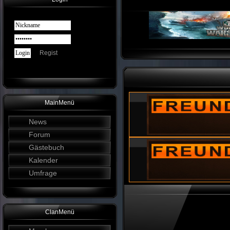
Regist
MainMenü
News
Forum
Gästebuch
Kalender
Umfrage
ClanMenü