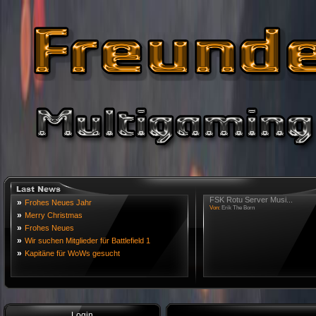
FSK Rotu Server Musi...
»
Frohes Neues Jahr
Von:
Erik The Born
»
Merry Christmas
»
Frohes Neues
»
Wir suchen Mitglieder für Battlefield 1
»
Kapitäne für WoWs gesucht
Login