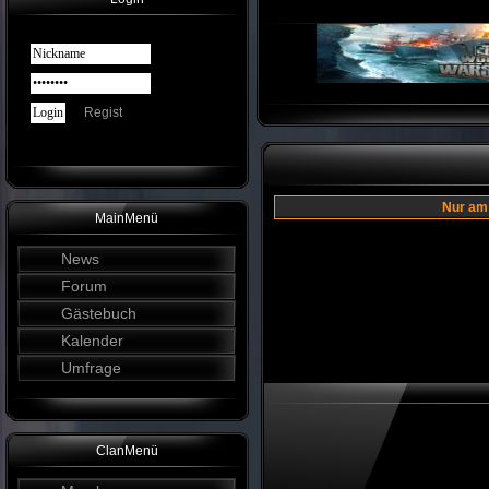
Regist
Nur am
MainMenü
News
Forum
Gästebuch
Kalender
Umfrage
ClanMenü