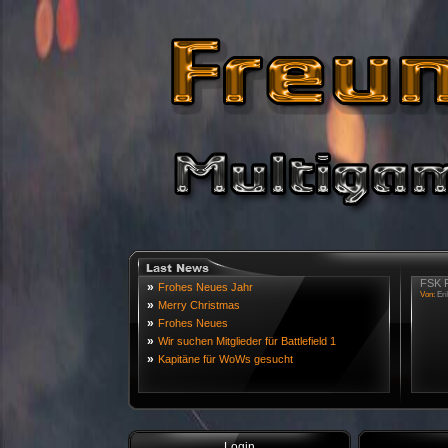
FSK R
»
Frohes Neues Jahr
Von:
Eri
»
Merry Christmas
»
Frohes Neues
»
Wir suchen Mitglieder für Battlefield 1
»
Kapitäne für WoWs gesucht
Login