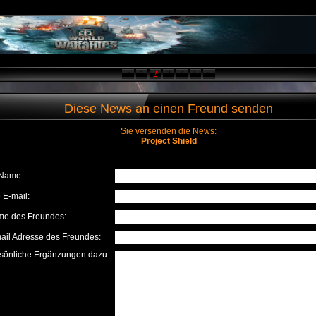
<
1
2
3
4
5
>
Diese News an einen Freund senden
Sie versenden die News:
Project Shield
 Name:
e E-mail:
e des Freundes:
ail Adresse des Freundes:
sönliche Ergänzungen dazu: