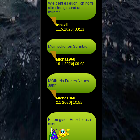
Wie geht es euch. Ich hoffe
alle sind gesund und
munter
fensziii:
11.5.2020| 00:13
Moin schönen Sonntag
Micha1960:
19.1.2020| 09:05
MOIN ein Frohes Neues
Jahr
Micha1960:
2.1.2020| 10:52
Einen guten Rutsch euch
allen.