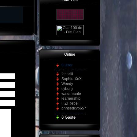
Online
0 User
fensziii
SaphiraXoX
Weedy
cyborg
watermanle
learnership
[FZ] Rebell
bhnsedcvb657
8 Gäste