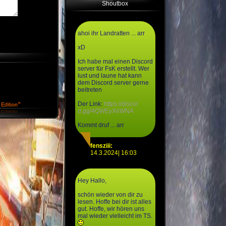
Shoutbox
ahoi ihr Landratten ... arr
xD
Ich habe mal einen Discord
server für FsK erstellt. Wer
lust und laune hat kann
dem Discord server gerne
beitreten
Der Link:
https://discor
d.gg/4QWEyXeWNA
Kommt druf ... arr
fensziii:
14.3.2024| 16:03
Hey Hallo,
schön wieder von dir zu
lesen. Hoffe bei dir ist alles
gut. Hoffe, wir hören uns
mal wieder vielleicht im TS.