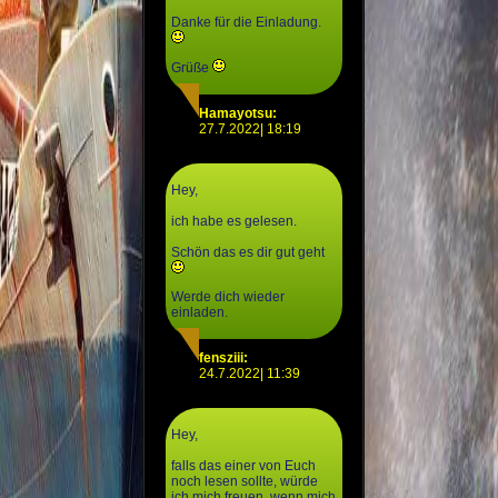
Danke für die Einladung.
Grüße
Hamayotsu:
27.7.2022| 18:19
Hey,
ich habe es gelesen.
Schön das es dir gut geht
Werde dich wieder
einladen.
fensziii:
24.7.2022| 11:39
Hey,
falls das einer von Euch
noch lesen sollte, würde
ich mich freuen, wenn mich