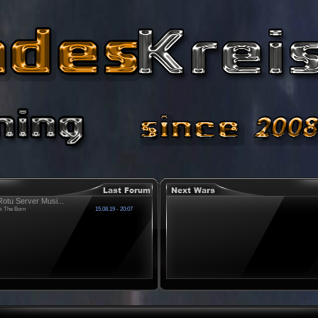
otu Server Musi...
k The Born
15.08.19 - 20:07