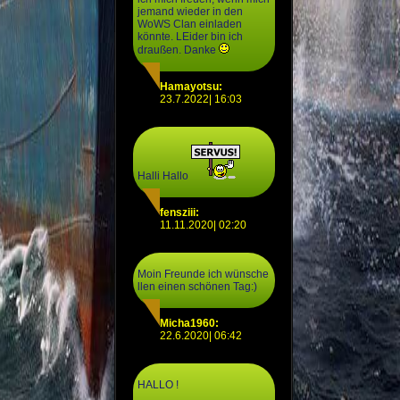
jemand wieder in den
WoWS Clan einladen
könnte. LEider bin ich
draußen. Danke
Hamayotsu:
23.7.2022| 16:03
Halli Hallo
fensziii:
11.11.2020| 02:20
Moin Freunde ich wünsche
llen einen schönen Tag:)
Micha1960:
22.6.2020| 06:42
HALLO !