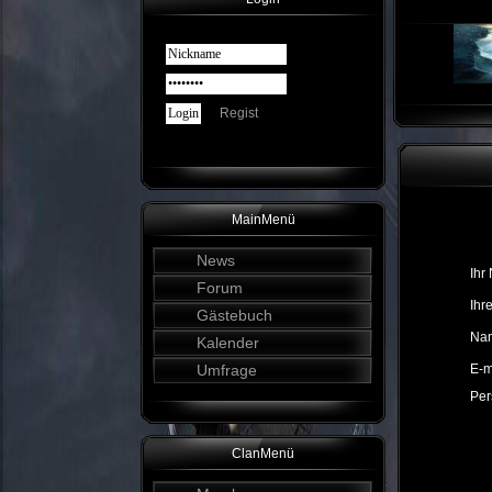
Regist
MainMenü
News
Ihr
Forum
Ihr
Gästebuch
Nam
Kalender
Umfrage
E-m
Per
ClanMenü