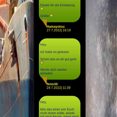
Danke für die Einladung.
Grüße
Hamayotsu:
27.7.2022| 18:19
Hey,
ich habe es gelesen.
Schön das es dir gut geht
Werde dich wieder
einladen.
fensziii:
24.7.2022| 11:39
Hey,
falls das einer von Euch
noch lesen sollte, würde
ich mich freuen, wenn mich