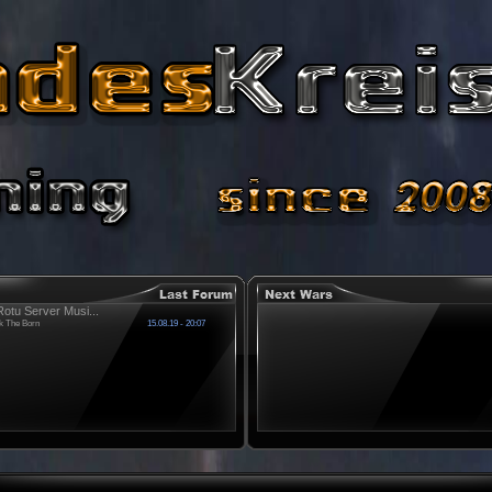
otu Server Musi...
k The Born
15.08.19 - 20:07