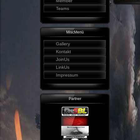
Member
Teams
MiscMenü
Gallery
Kontakt
JoinUs
LinkUs
Impressum
Partner