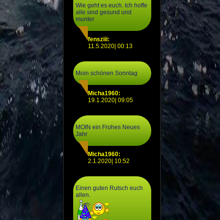
Wie geht es euch. Ich hoffe
alle sind gesund und
munter
fensziii:
11.5.2020| 00:13
Moin schönen Sonntag
Micha1960:
19.1.2020| 09:05
MOIN ein Frohes Neues
Jahr
Micha1960:
2.1.2020| 10:52
Einen guten Rutsch euch
allen.