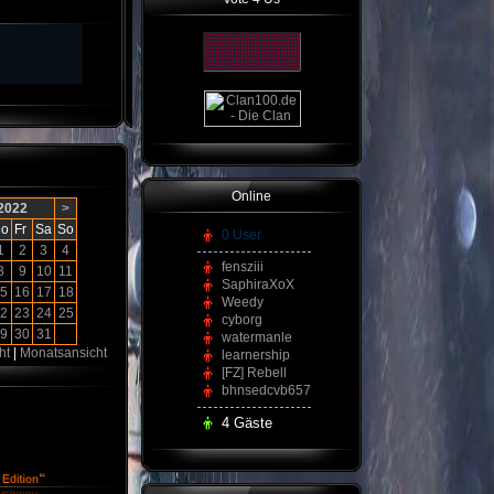
Online
 2022
>
o
Fr
Sa
So
0 User
1
2
3
4
fensziii
8
9
10
11
SaphiraXoX
5
16
17
18
Weedy
2
23
24
25
cyborg
9
30
31
watermanle
ht
|
Monatsansicht
learnership
[FZ] Rebell
bhnsedcvb657
4 Gäste