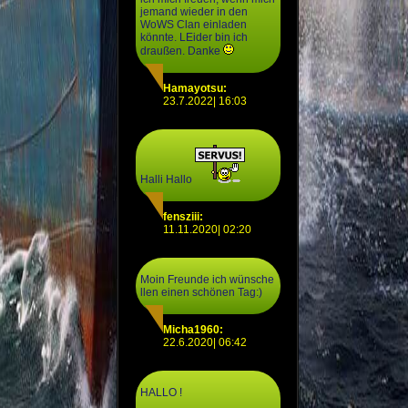
jemand wieder in den
WoWS Clan einladen
könnte. LEider bin ich
draußen. Danke
Hamayotsu:
23.7.2022| 16:03
Halli Hallo
fensziii:
11.11.2020| 02:20
Moin Freunde ich wünsche
llen einen schönen Tag:)
Micha1960:
22.6.2020| 06:42
HALLO !