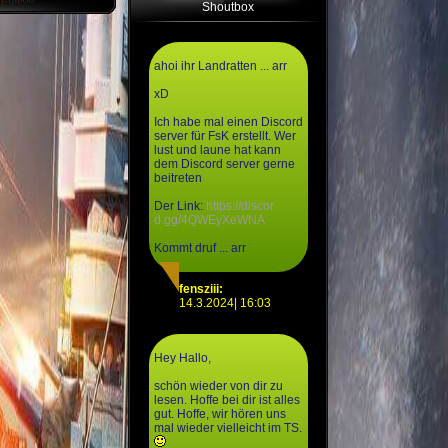
Shoutbox
ahoi ihr Landratten ... arr
xD
Ich habe mal einen Discord
server für FsK erstellt. Wer
lust und laune hat kann
dem Discord server gerne
beitreten
Der Link:
https://discor
d.gg/4QWEyXeWNA
Kommt druf ... arr
fensziii:
14.3.2024| 16:03
Hey Hallo,
schön wieder von dir zu
lesen. Hoffe bei dir ist alles
gut. Hoffe, wir hören uns
mal wieder vielleicht im TS.