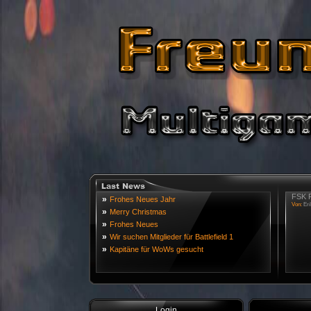
FSK R
»
Frohes Neues Jahr
Von:
Eri
»
Merry Christmas
»
Frohes Neues
»
Wir suchen Mitglieder für Battlefield 1
»
Kapitäne für WoWs gesucht
Login