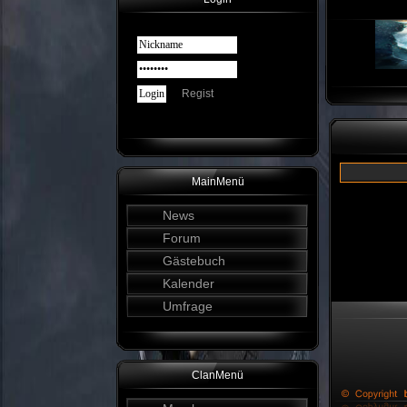
Regist
MainMenü
News
Forum
Gästebuch
Kalender
Umfrage
ClanMenü