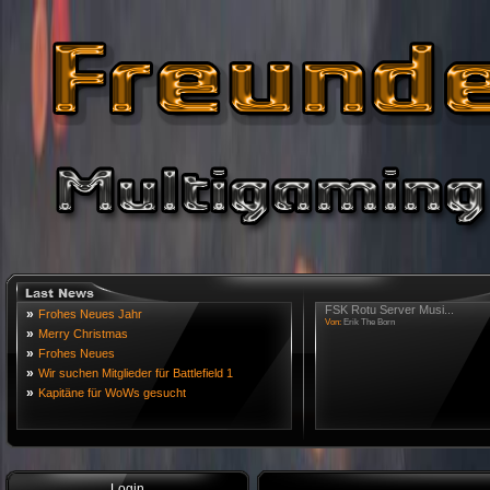
FSK Rotu Server Musi...
»
Frohes Neues Jahr
Von:
Erik The Born
»
Merry Christmas
»
Frohes Neues
»
Wir suchen Mitglieder für Battlefield 1
»
Kapitäne für WoWs gesucht
Login