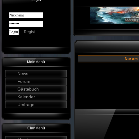
Regist
Nur am 
MainMenü
News
Forum
Gästebuch
Kalender
Umfrage
ClanMenü