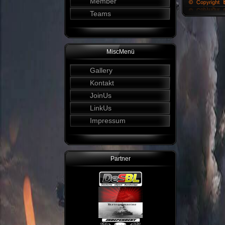
Member
Teams
MiscMenü
Gallery
Kontakt
JoinUs
LinkUs
Impressum
Partner