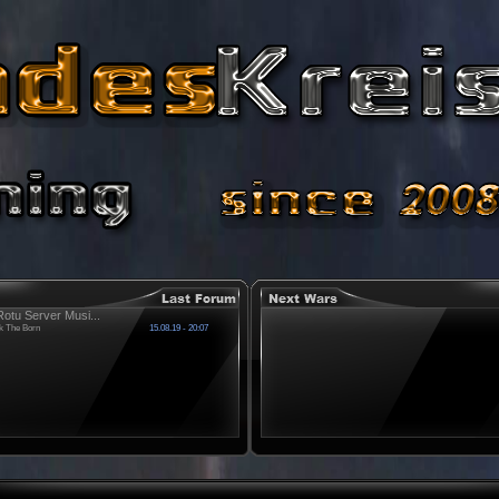
otu Server Musi...
k The Born
15.08.19 - 20:07