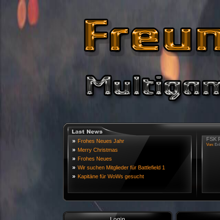
FSK R
»
Frohes Neues Jahr
Von:
Eri
»
Merry Christmas
»
Frohes Neues
»
Wir suchen Mitglieder für Battlefield 1
»
Kapitäne für WoWs gesucht
Login