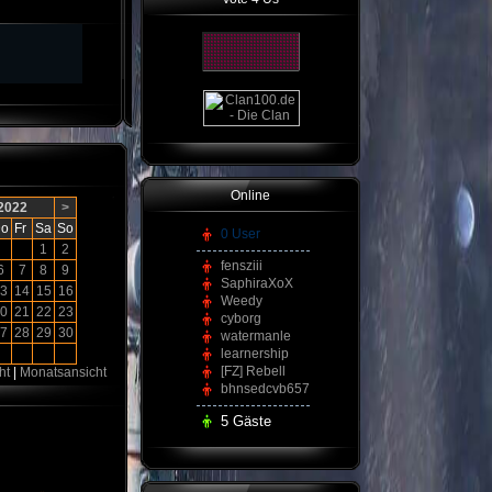
Online
 2022
>
o
Fr
Sa
So
0 User
1
2
fensziii
6
7
8
9
SaphiraXoX
3
14
15
16
Weedy
0
21
22
23
cyborg
7
28
29
30
watermanle
learnership
[FZ] Rebell
ht
|
Monatsansicht
bhnsedcvb657
5 Gäste