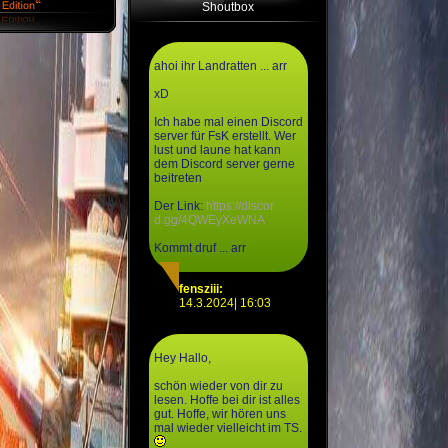
Shoutbox
ahoi ihr Landratten ... arr
xD
Ich habe mal einen Discord
server für FsK erstellt. Wer
lust und laune hat kann
dem Discord server gerne
beitreten
Der Link:
https://discor
d.gg/4QWEyXeWNA
Kommt druf ... arr
fensziii:
14.3.2024| 16:03
Hey Hallo,
schön wieder von dir zu
lesen. Hoffe bei dir ist alles
gut. Hoffe, wir hören uns
mal wieder vielleicht im TS.