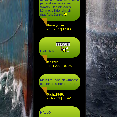
jemand wieder in den
WoWS Clan einladen
könnte. LEider bin ich
draußen. Danke
Hamayotsu:
23.7.2022| 16:03
Halli Hallo
fensziii:
11.11.2020| 02:20
Moin Freunde ich wünsche
llen einen schönen Tag:)
Micha1960:
22.6.2020| 06:42
HALLO !