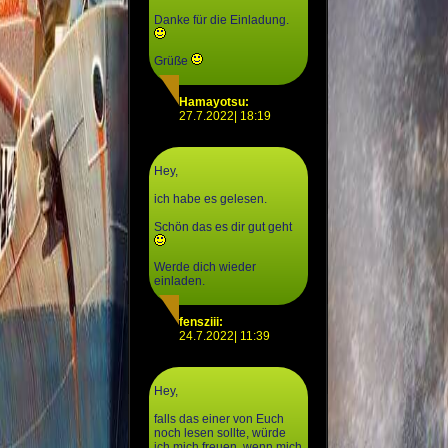
Danke für die Einladung.
Grüße
Hamayotsu:
27.7.2022| 18:19
Hey,
ich habe es gelesen.
Schön das es dir gut geht
Werde dich wieder
einladen.
fensziii:
24.7.2022| 11:39
Hey,
falls das einer von Euch
noch lesen sollte, würde
ich mich freuen, wenn mich