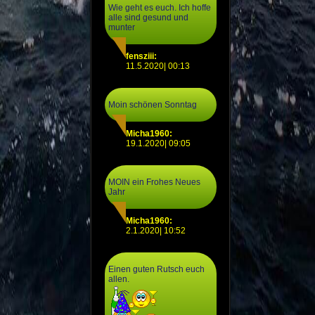
Wie geht es euch. Ich hoffe
alle sind gesund und
munter
fensziii:
11.5.2020| 00:13
Moin schönen Sonntag
Micha1960:
19.1.2020| 09:05
MOIN ein Frohes Neues
Jahr
Micha1960:
2.1.2020| 10:52
Einen guten Rutsch euch
allen.