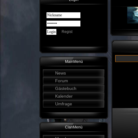
Regist
MainMenü
News
Forum
Gästebuch
Kalender
Umfrage
ClanMenü