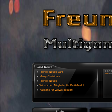
FSK R
»
Frohes Neues Jahr
Von:
Eri
»
Merry Christmas
»
Frohes Neues
»
Wir suchen Mitglieder für Battlefield 1
»
Kapitäne für WoWs gesucht
Login