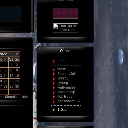
Online
 2022
>
o
Fr
Sa
So
0 User
1
2
fensziii
6
7
8
9
SaphiraXoX
3
14
15
16
Weedy
0
21
22
23
cyborg
7
28
29
30
watermanle
learnership
[FZ] Rebell
ht
|
Monatsansicht
bhnsedcvb657
1 Gast