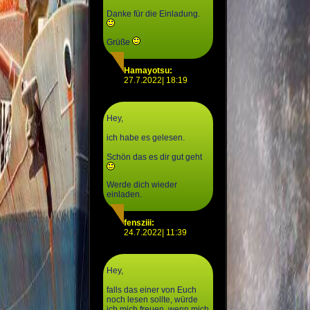
Danke für die Einladung.
Grüße
Hamayotsu:
27.7.2022| 18:19
Hey,
ich habe es gelesen.
Schön das es dir gut geht
Werde dich wieder
einladen.
fensziii:
24.7.2022| 11:39
Hey,
falls das einer von Euch
noch lesen sollte, würde
ich mich freuen, wenn mich