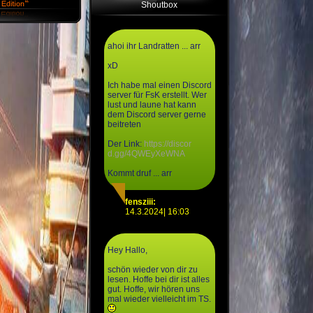
Shoutbox
ahoi ihr Landratten ... arr
xD
Ich habe mal einen Discord
server für FsK erstellt. Wer
lust und laune hat kann
dem Discord server gerne
beitreten
Der Link:
https://discor
d.gg/4QWEyXeWNA
Kommt druf ... arr
fensziii:
14.3.2024| 16:03
Hey Hallo,
schön wieder von dir zu
lesen. Hoffe bei dir ist alles
gut. Hoffe, wir hören uns
mal wieder vielleicht im TS.