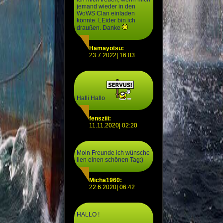
jemand wieder in den
WoWS Clan einladen
könnte. LEider bin ich
draußen. Danke
Hamayotsu:
23.7.2022| 16:03
Halli Hallo
fensziii:
11.11.2020| 02:20
Moin Freunde ich wünsche
llen einen schönen Tag:)
Micha1960:
22.6.2020| 06:42
HALLO !