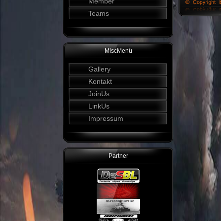
Member
Teams
MiscMenü
Gallery
Kontakt
JoinUs
LinkUs
Impressum
Partner