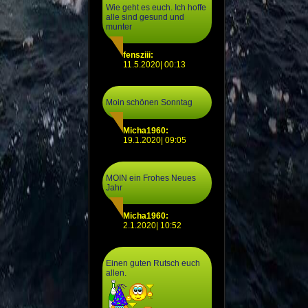
Wie geht es euch. Ich hoffe
alle sind gesund und
munter
fensziii:
11.5.2020| 00:13
Moin schönen Sonntag
Micha1960:
19.1.2020| 09:05
MOIN ein Frohes Neues
Jahr
Micha1960:
2.1.2020| 10:52
Einen guten Rutsch euch
allen.