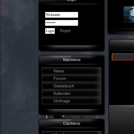
Regist
MainMenü
News
Forum
Gästebuch
Kalender
Umfrage
ClanMenü