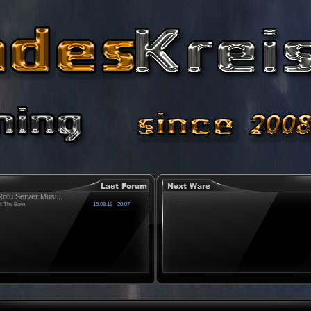
otu Server Musi...
k The Born
15.08.19 - 20:07