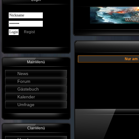
Regist
Nur am 
MainMenü
News
Forum
Gästebuch
Kalender
Umfrage
ClanMenü