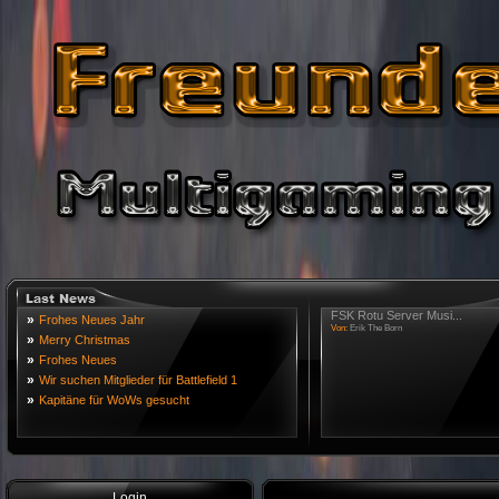
FSK Rotu Server Musi...
»
Frohes Neues Jahr
Von:
Erik The Born
»
Merry Christmas
»
Frohes Neues
»
Wir suchen Mitglieder für Battlefield 1
»
Kapitäne für WoWs gesucht
Login