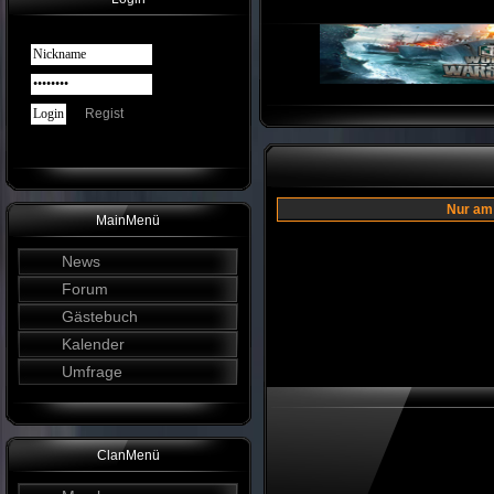
Regist
Nur am
MainMenü
News
Forum
Gästebuch
Kalender
Umfrage
ClanMenü