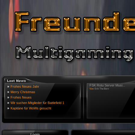
FSK Rotu Server Musi...
»
Frohes Neues Jahr
Von:
Erik The Born
»
Merry Christmas
»
Frohes Neues
»
Wir suchen Mitglieder für Battlefield 1
»
Kapitäne für WoWs gesucht
Login