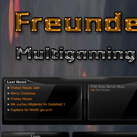
FSK Rotu Server Musi...
»
Frohes Neues Jahr
Von:
Erik The Born
»
Merry Christmas
»
Frohes Neues
»
Wir suchen Mitglieder für Battlefield 1
»
Kapitäne für WoWs gesucht
Login