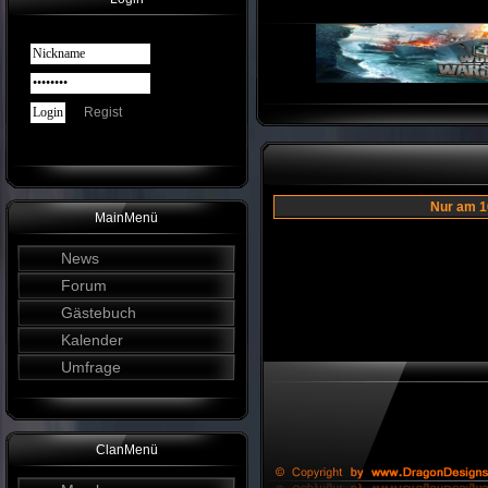
Regist
Nur am 
MainMenü
News
Forum
Gästebuch
Kalender
Umfrage
ClanMenü