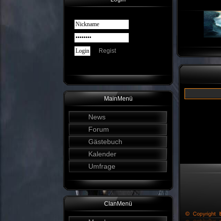
Regist
MainMenü
News
Forum
Gästebuch
Kalender
Umfrage
ClanMenü