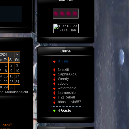
Online
 2024
>
o
Fr
Sa
So
0 User
1
2
3
fensziii
7
8
9
10
SaphiraXoX
4
15
16
17
Weedy
1
22
23
24
cyborg
8
29
30
watermanle
ht
|
Monatsansicht
learnership
[FZ] Rebell
bhnsedcvb657
4 Gäste