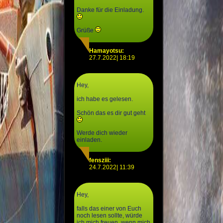
Danke für die Einladung.
Grüße
Hamayotsu:
27.7.2022| 18:19
Hey,
ich habe es gelesen.
Schön das es dir gut geht
Werde dich wieder
einladen.
fensziii:
24.7.2022| 11:39
Hey,
falls das einer von Euch
noch lesen sollte, würde
ich mich freuen, wenn mich