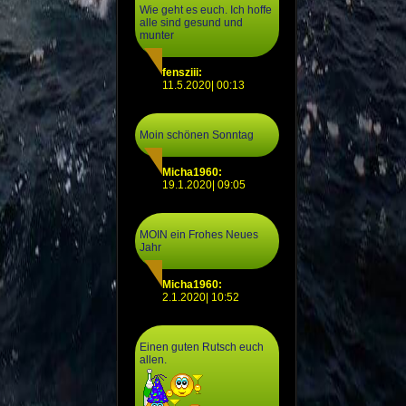
Wie geht es euch. Ich hoffe
alle sind gesund und
munter
fensziii:
11.5.2020| 00:13
Moin schönen Sonntag
Micha1960:
19.1.2020| 09:05
MOIN ein Frohes Neues
Jahr
Micha1960:
2.1.2020| 10:52
Einen guten Rutsch euch
allen.