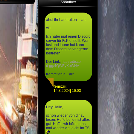
Shoutbox
ahoi ihr Landratten ... arr
xD
Ich habe mal einen Discord
server für FsK erstellt. Wer
lust und laune hat kann
dem Discord server gerne
beitreten
Der Link:
https://discor
d.gg/4QWEyXeWNA
Kommt druf ... arr
fensziii:
14.3.2024| 16:03
Hey Hallo,
schön wieder von dir zu
lesen. Hoffe bei dir ist alles
gut. Hoffe, wir hören uns
mal wieder vielleicht im TS.