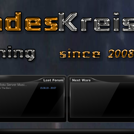
otu Server Musi...
k The Born
15.08.19 - 20:07