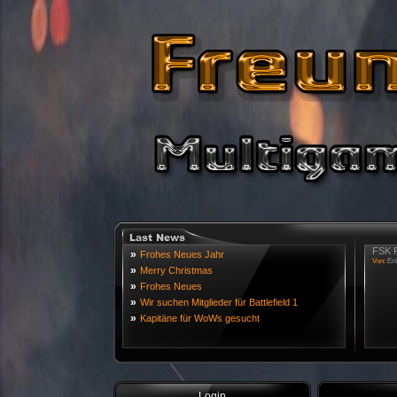
FSK R
»
Frohes Neues Jahr
Von:
Eri
»
Merry Christmas
»
Frohes Neues
»
Wir suchen Mitglieder für Battlefield 1
»
Kapitäne für WoWs gesucht
Login