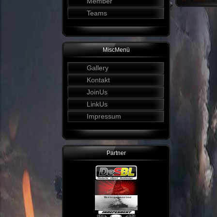
Member
Teams
MiscMenü
Gallery
Kontakt
JoinUs
LinkUs
Impressum
Partner