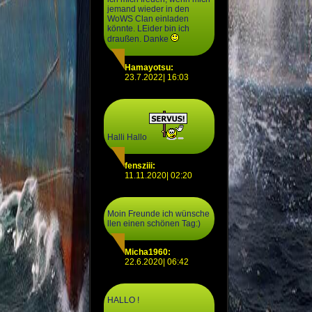
jemand wieder in den
WoWS Clan einladen
könnte. LEider bin ich
draußen. Danke
Hamayotsu:
23.7.2022| 16:03
Halli Hallo
fensziii:
11.11.2020| 02:20
Moin Freunde ich wünsche
llen einen schönen Tag:)
Micha1960:
22.6.2020| 06:42
HALLO !