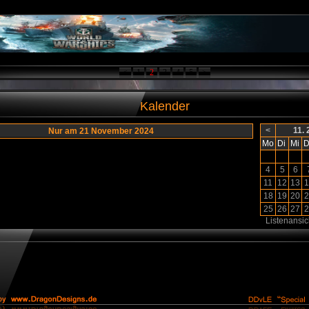
<
1
2
3
4
5
>
Kalender
<
11.
Nur am 21 November 2024
Mo
Di
Mi
D
4
5
6
11
12
13
1
18
19
20
2
25
26
27
2
Listenansic