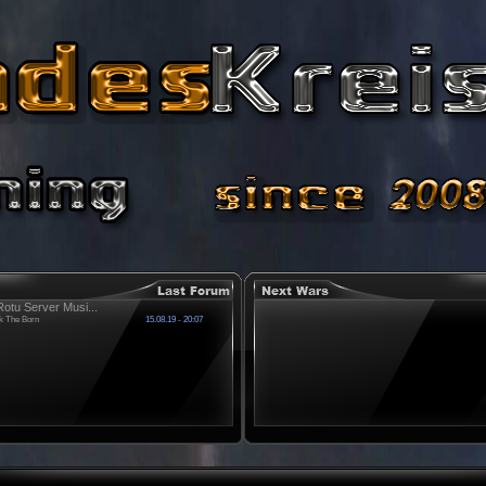
otu Server Musi...
k The Born
15.08.19 - 20:07