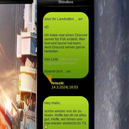
Shoutbox
ahoi ihr Landratten ... arr
xD
Ich habe mal einen Discord
server für FsK erstellt. Wer
lust und laune hat kann
dem Discord server gerne
beitreten
Der Link:
https://discor
d.gg/4QWEyXeWNA
Kommt druf ... arr
fensziii:
14.3.2024| 16:03
Hey Hallo,
schön wieder von dir zu
lesen. Hoffe bei dir ist alles
gut. Hoffe, wir hören uns
mal wieder vielleicht im TS.