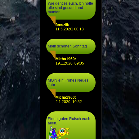
Wie geht es euch. Ich hoffe
alle sind gesund und
munter
fensziii:
11.5.2020| 00:13
Moin schönen Sonntag
Micha1960:
19.1.2020| 09:05
MOIN ein Frohes Neues
Jahr
Micha1960:
2.1.2020| 10:52
Einen guten Rutsch euch
allen.