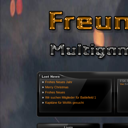
FSK R
»
Frohes Neues Jahr
Von:
Eri
»
Merry Christmas
»
Frohes Neues
»
Wir suchen Mitglieder für Battlefield 1
»
Kapitäne für WoWs gesucht
Login