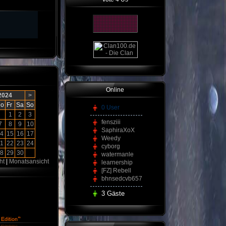
Online
 2024
>
o
Fr
Sa
So
0 User
1
2
3
fensziii
7
8
9
10
SaphiraXoX
4
15
16
17
Weedy
1
22
23
24
cyborg
8
29
30
watermanle
ht
|
Monatsansicht
learnership
[FZ] Rebell
bhnsedcvb657
3 Gäste