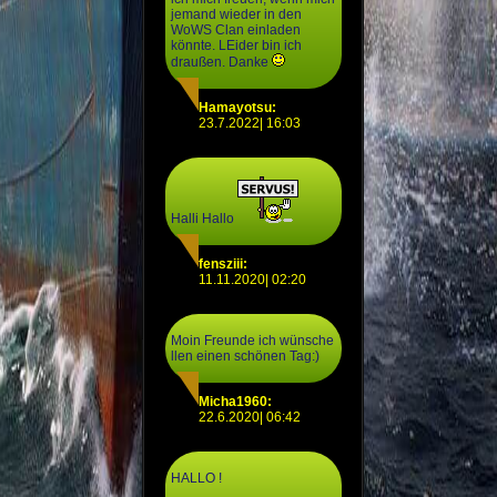
jemand wieder in den
WoWS Clan einladen
könnte. LEider bin ich
draußen. Danke
Hamayotsu:
23.7.2022| 16:03
Halli Hallo
fensziii:
11.11.2020| 02:20
Moin Freunde ich wünsche
llen einen schönen Tag:)
Micha1960:
22.6.2020| 06:42
HALLO !