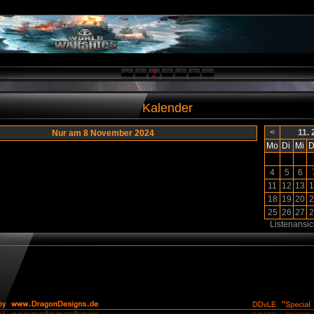
<
1
2
3
4
5
>
Kalender
<
11.
Nur am 8 November 2024
Mo
Di
Mi
D
4
5
6
11
12
13
1
18
19
20
2
25
26
27
2
Listenansic