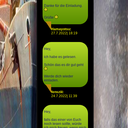
Danke für die Einladung.
Grüße
Hamayotsu:
27.7.2022| 18:19
Hey,
ich habe es gelesen.
Schön das es dir gut geht
Werde dich wieder
einladen.
fensziii:
24.7.2022| 11:39
Hey,
falls das einer von Euch
noch lesen sollte, würde
ich mich freuen, wenn mich