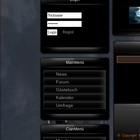
Regist
MainMenü
News
Forum
Gästebuch
Kalender
Umfrage
ClanMenü