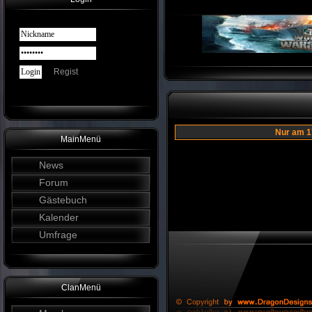
Regist
Nur am 
MainMenü
News
Forum
Gästebuch
Kalender
Umfrage
ClanMenü