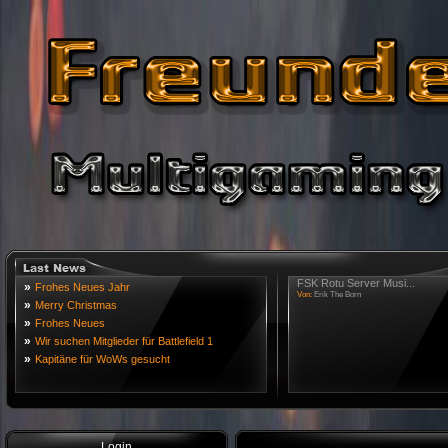
FSK Rotu Server Musi...
»
Frohes Neues Jahr
Von:
Erik The Born
»
Merry Christmas
»
Frohes Neues
»
Wir suchen Mitglieder für Battlefield 1
»
Kapitäne für WoWs gesucht
Login