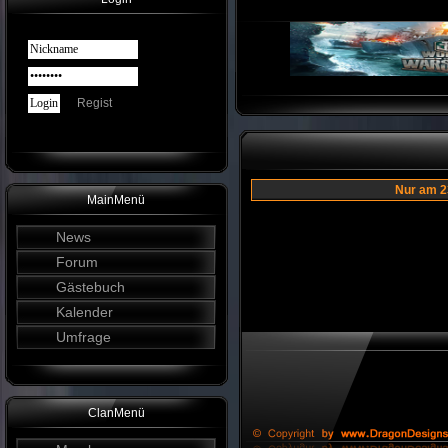
Regist
Nur am 
MainMenü
News
Forum
Gästebuch
Kalender
Umfrage
ClanMenü