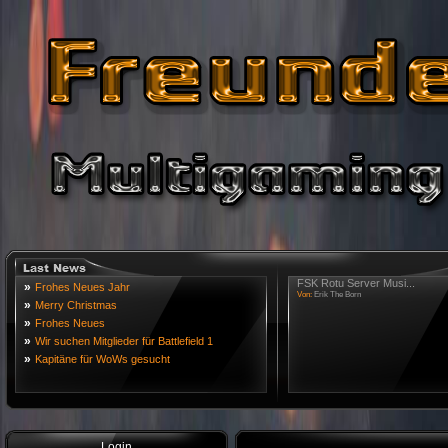
FSK Rotu Server Musi...
»
Frohes Neues Jahr
Von:
Erik The Born
»
Merry Christmas
»
Frohes Neues
»
Wir suchen Mitglieder für Battlefield 1
»
Kapitäne für WoWs gesucht
Login