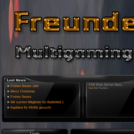
FSK Rotu Server Musi...
»
Frohes Neues Jahr
Von:
Erik The Born
»
Merry Christmas
»
Frohes Neues
»
Wir suchen Mitglieder für Battlefield 1
»
Kapitäne für WoWs gesucht
Login