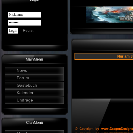
Regist
Nur am 
MainMenü
News
Forum
Gästebuch
Kalender
Umfrage
ClanMenü