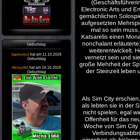
(Geschäftsführeri
Electronic Arts und En
gemächlichen Solospi
aufgesetzten Mehrspi
mal so sein muss, 
Katsarelis einen Mona
nonchalant erläuterte
Geburtstag
weiterentwickelt. 
hat am 11.10.2026
SaphiraXoX
vernetzt sein und s
Geburtstag
große Mehrheit der Spi
hat am 16.10.2026
Micha1960
der Steinzeit leben 
Geburtstag
Als Sim City erschien,
als lebten sie in der 
nicht spielen, egal w
Offenheit für das ne
Woche von Sim City s
Verbindungsabbrü
eingehen als bislang