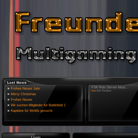
FSK Rotu Server Musi...
»
Frohes Neues Jahr
Von:
Erik The Born
»
Merry Christmas
»
Frohes Neues
»
Wir suchen Mitglieder für Battlefield 1
»
Kapitäne für WoWs gesucht
Login