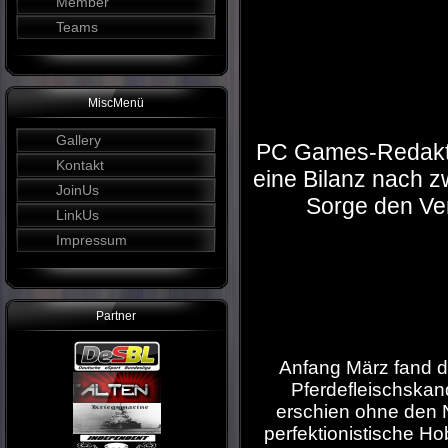
Member
Teams
MiscMenü
Gallery
PC Games-Redakteu
Kontakt
eine Bilanz nach z
JoinUs
Sorge den Ver
LinkUs
Impressum
Partner
Anfang März fand de
Pferdefleischskan
erschien ohne den N
perfektionistische 